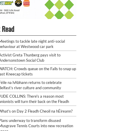
 Read
Meetings to tackle late night anti-social
behaviour at Westwood car park
Activist Greta Thunberg pays visit to
Andersonstown Social Club
WATCH: Crowds queue on the Falls to snap up
last Kneecap tickets
Féile na hAbhann returns to celebrate
Belfast’s river culture and community
JUDE COLLINS: There's a reason most
unionists will turn their back on the Fleadh
What's on Day 2 Fleadh Cheoil na hÉireann?
Plans underway to transform disused
Musgrave Tennis Courts into new recreation