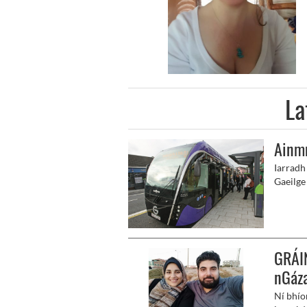
La
Ainm
Iarradh
Gaeilge
naoimh 
clubanna
mairtír
ainm in
GRÁIN
nGáz
Ní bhíon