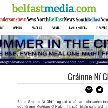
IVE
OPINION
PLACE AD
EVENTS
FAMILY NOTICES
E-PAPERS
Gráinne Ní G
Bíonn Gráinne Ní Ghilín ag plé le cúrsaí oidhreachta ina
gCultúrlann McAdam Ó Fiaich. Tá scór bliain caite aici i