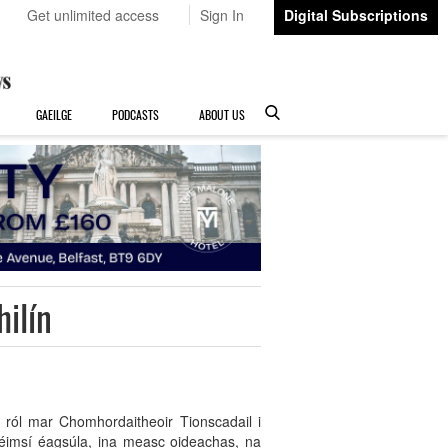
Get unlimited access
Sign In
Digital Subscriptions
GAEILGE
PODCASTS
ABOUT US
hilín
 ról mar Chomhordaitheoir Tionscadail i
 réimsí éagsúla, ina measc oideachas, na