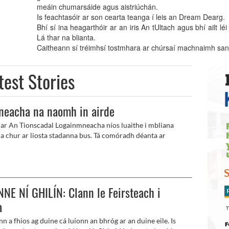
meáin chumarsáide agus aistriúchán.
Is feachtasóir ar son cearta teanga í leis an Dream Dearg.
Bhí sí ina heagarthóir ar an iris An tUltach agus bhí ailt 
Lá thar na blianta.
Caitheann sí tréimhsí tostmhara ar chúrsaí machnaimh san 
test Stories
neacha na naomh in airde
 ar An Tionscadal Logainmneacha níos luaithe i mbliana
 a chur ar liosta stadanna bus. Tá comóradh déanta ar
ar fud na tíre sna hainmneacha ar pharóistí, scoileanna,
 spóirt agus eile, agus in iarthar Bhéal Feirste tá
each, soiscéalaí agus ardaingeal ina measc siúd a mbeidh a n-
 airde ag stadanna Metro agus Glider.
NE NÍ GHILÍN: Clann le Feirsteach i
a
n a fhios ag duine cá luíonn an bhróg ar an duine eile. Is