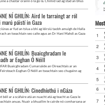
uine a chastar orainn ó lá go lá. Chímid iad ag stad an bhus
cuaine san ollmhargadh, ach is beag aird a thugaimid orthu
th. Tagann siad agus imíonn siad le gaoth. In amanna, áfach,
NE NÍ GHILÍN: Aird le tarraingt ar ról
id teagmháil súl agus meangadh beag cairdiúil le daoine cé
 lucht aitheantais iad. Tharla a leithéid ar obair an lá
 marú páistí in Gaza
Most
Bhí fear óg sa bhialann ag fáil bricfeasta le cairde agus ba
iúnas ar fud an tslua a bhí ag léirsiú taobh amuigh de Halla
an aird a bhí siad ag díriú air gur cuairteoir a bhí ann. Nuair a
rach an tseachtain seo caite agus an Dr Hani Mahdi as Gaza
ag imeacht amach ar an doras, dúirt duine den chuideachta,
t ón ardán go paiseanta agus go cráite ar na huafáis atá ag
í aire mhaith dó. Tá a fhios agam go dtabharfaidh.’
mach ina áit dúchais. Tá tríocha duine dá theaghlach féin
 ag an Dr Mahdi ó bhí an 7 Deireadh Fómhair ann. Labhair sé
NNE NÍ GHILÍN: Buaicghradam le
e scriosta agus ar ógánaigh agus páistí a bheith ar iarraidh.
lucht éisteachta míchompordach. De ghnáth ligimid
adh ar Eoghan Ó Néill
anna uainn ach ní raibh a leithéid fóirsteanach sa chás seo
AR Buaicghradam Cumarsáide an Oireachtais ar an
beag torainn a bhí le cluinstin.
r Feirsteach Eoghan Ó Néill an tseachtain seo chugainn ag
eisialta i gCill Airne le linn Oireachtas na Gaeilge as ‘téagar,
nt agus sárchaighdeán a shaothair’ sna meáin chumarsáide
blianta.
NE NÍ GHILÍN: Cinedhíothú i nGáza
nt béil ar a scáfaire atá an nuacht atá ag teacht as Gaza le
eachtain anuas. Nuair a bhuailim le cairde nó comharsana ar